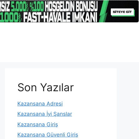
Son Yazılar
Kazansana Adresi
Kazansana İyi Şanslar
Kazansana Giriş
Kazansana Güvenli Giriş