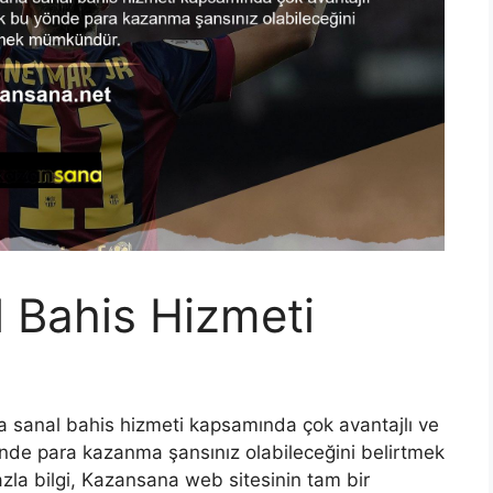
 Bahis Hizmeti
 sanal bahis hizmeti kapsamında çok avantajlı ve
önde para kazanma şansınız olabileceğini belirtmek
a bilgi, Kazansana web sitesinin tam bir