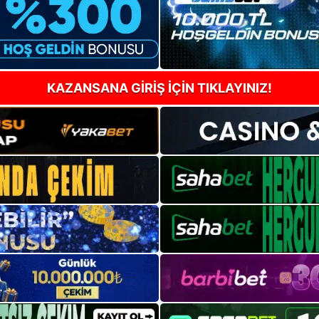
KAZANSANA GİRİŞ İÇİN TIKLAYINIZ!