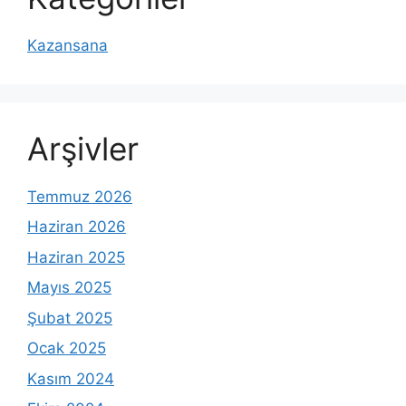
Kazansana
Arşivler
Temmuz 2026
Haziran 2026
Haziran 2025
Mayıs 2025
Şubat 2025
Ocak 2025
Kasım 2024