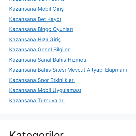
Kazansana Mobil Giriş
Kazansana Bet Kaydı
Kazansana Bingo Oyunları
Kazansana Hızlı Giriş
Kazansana Genel Bilgiler
Kazansana Sanal Bahis Hizmeti
Kazansana Bahis Sitesi Mevcut Altyapı Ekipmanı
Kazansana Spor Etkinlikleri
Kazansana Mobil Uygulaması
Kazansana Turnuvaları
Kategoriler