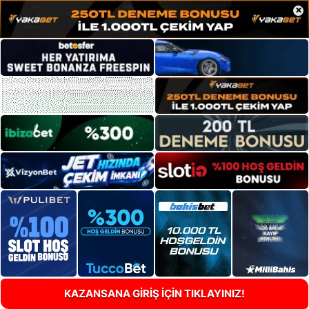
×
KAZANSANA GİRİŞ İÇİN TIKLAYINIZ!