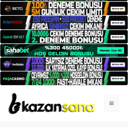
İçeriğe
atla
Menü