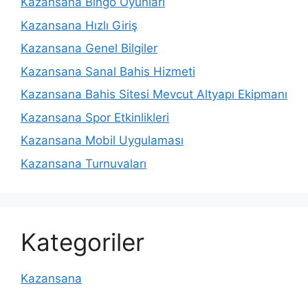
Kazansana Bingo Oyunları
Kazansana Hızlı Giriş
Kazansana Genel Bilgiler
Kazansana Sanal Bahis Hizmeti
Kazansana Bahis Sitesi Mevcut Altyapı Ekipmanı
Kazansana Spor Etkinlikleri
Kazansana Mobil Uygulaması
Kazansana Turnuvaları
Kategoriler
Kazansana