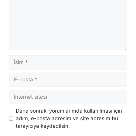
İsim
E-
posta
İnternet
sitesi
Daha sonraki yorumlarımda kullanılması için
adım, e-posta adresim ve site adresim bu
tarayıcıya kaydedilsin.