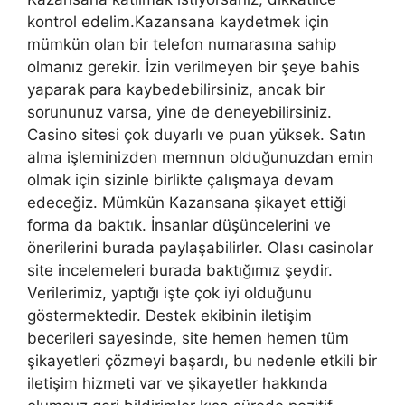
kontrol edelim.Kazansana kaydetmek için
mümkün olan bir telefon numarasına sahip
olmanız gerekir. İzin verilmeyen bir şeye bahis
yaparak para kaybedebilirsiniz, ancak bir
sorununuz varsa, yine de deneyebilirsiniz.
Casino sitesi çok duyarlı ve puan yüksek. Satın
alma işleminizden memnun olduğunuzdan emin
olmak için sizinle birlikte çalışmaya devam
edeceğiz. Mümkün Kazansana şikayet ettiği
forma da baktık. İnsanlar düşüncelerini ve
önerilerini burada paylaşabilirler. Olası casinolar
site incelemeleri burada baktığımız şeydir.
Verilerimiz, yaptığı işte çok iyi olduğunu
göstermektedir. Destek ekibinin iletişim
becerileri sayesinde, site hemen hemen tüm
şikayetleri çözmeyi başardı, bu nedenle etkili bir
iletişim hizmeti var ve şikayetler hakkında