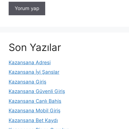
Son Yazılar
Kazansana Adresi
Kazansana İyi Şanslar
Kazansana Giriş
Kazansana Güvenli Giriş
Kazansana Canlı Bahis
Kazansana Mobil Giriş
Kazansana Bet Kaydı