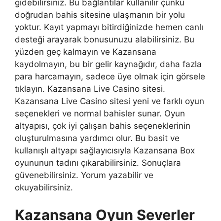
gidebilirsiniz. Bu bağlantılar kullanılır çünkü
doğrudan bahis sitesine ulaşmanın bir yolu
yoktur. Kayıt yapmayı bitirdiğinizde hemen canlı
desteği arayarak bonusunuzu alabilirsiniz. Bu
yüzden geç kalmayın ve Kazansana
kaydolmayın, bu bir gelir kaynağıdır, daha fazla
para harcamayın, sadece üye olmak için görsele
tıklayın. Kazansana Live Casino sitesi.
Kazansana Live Casino sitesi yeni ve farklı oyun
seçenekleri ve normal bahisler sunar. Oyun
altyapısı, çok iyi çalışan bahis seçeneklerinin
oluşturulmasına yardımcı olur. Bu basit ve
kullanışlı altyapı sağlayıcısıyla Kazansana Box
oyununun tadını çıkarabilirsiniz. Sonuçlara
güvenebilirsiniz. Yorum yazabilir ve
okuyabilirsiniz.
Kazansana Oyun Severler