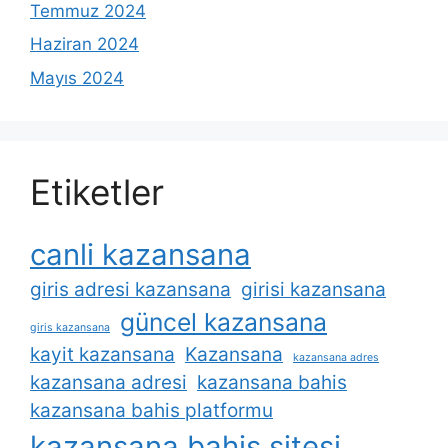
Temmuz 2024
Haziran 2024
Mayıs 2024
Etiketler
canli kazansana
giris adresi kazansana
girisi kazansana
güncel kazansana
giris kazansana
kayit kazansana
Kazansana
kazansana adres
kazansana adresi
kazansana bahis
kazansana bahis platformu
kazansana bahis sitesi