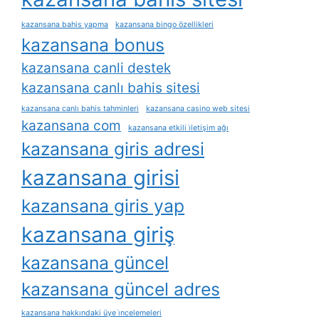
kazansana bahis yapma
kazansana bingo özellikleri
kazansana bonus
kazansana canli destek
kazansana canlı bahis sitesi
kazansana canlı bahis tahminleri
kazansana casino web sitesi
kazansana com
kazansana etkili i̇letişim ağı
kazansana giris adresi
kazansana girisi
kazansana giris yap
kazansana giriş
kazansana güncel
kazansana güncel adres
kazansana hakkındaki üye i̇ncelemeleri