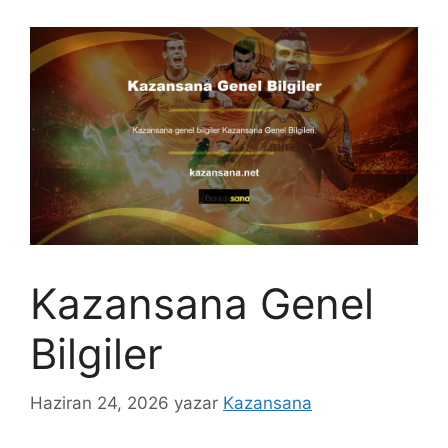
Kazansana Genel
Bilgiler
Haziran 24, 2026
yazar
Kazansana