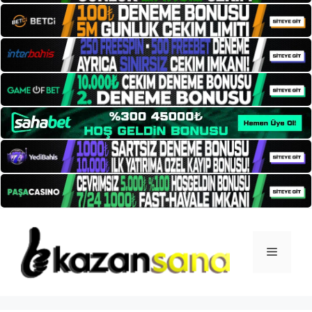
İçeriğe
atla
Menü