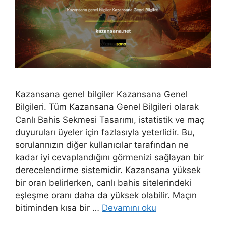
Kazansana genel bilgiler Kazansana Genel
Bilgileri. Tüm Kazansana Genel Bilgileri olarak
Canlı Bahis Sekmesi Tasarımı, istatistik ve maç
duyuruları üyeler için fazlasıyla yeterlidir. Bu,
sorularınızın diğer kullanıcılar tarafından ne
kadar iyi cevaplandığını görmenizi sağlayan bir
derecelendirme sistemidir. Kazansana yüksek
bir oran belirlerken, canlı bahis sitelerindeki
eşleşme oranı daha da yüksek olabilir. Maçın
bitiminden kısa bir …
Devamını oku