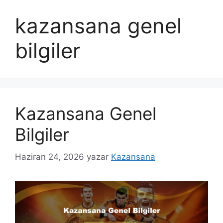
kazansana genel
bilgiler
Kazansana Genel
Bilgiler
Haziran 24, 2026
yazar
Kazansana