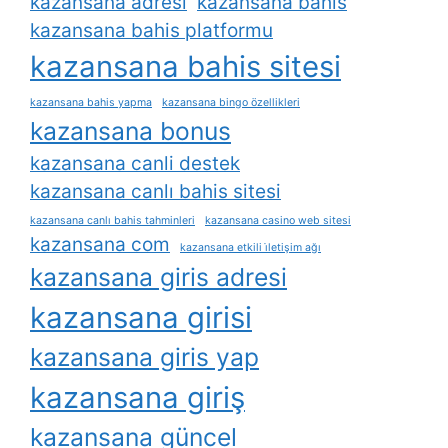
kazansana adresi
kazansana bahis
kazansana bahis platformu
kazansana bahis sitesi
kazansana bahis yapma
kazansana bingo özellikleri
kazansana bonus
kazansana canli destek
kazansana canlı bahis sitesi
kazansana canlı bahis tahminleri
kazansana casino web sitesi
kazansana com
kazansana etkili i̇letişim ağı
kazansana giris adresi
kazansana girisi
kazansana giris yap
kazansana giriş
kazansana güncel