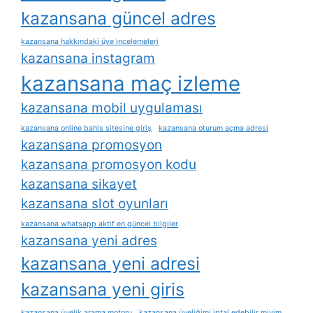
kazansana güncel adres
kazansana hakkındaki üye i̇ncelemeleri
kazansana instagram
kazansana maç izleme
kazansana mobil uygulaması
kazansana online bahis sitesine giriş
kazansana oturum açma adresi
kazansana promosyon
kazansana promosyon kodu
kazansana sikayet
kazansana slot oyunları
kazansana whatsapp aktif en güncel bilgiler
kazansana yeni adres
kazansana yeni adresi
kazansana yeni giris
kazansana üyelik arama motoru
kazansana üyeliğimi i̇ptal edebilir miyim