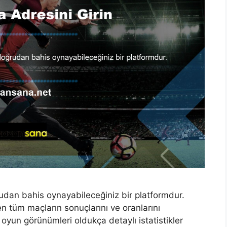
dan bahis oynayabileceğiniz bir platformdur.
 tüm maçların sonuçlarını ve oranlarını
e oyun görünümleri oldukça detaylı istatistikler