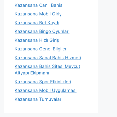
Kazansana Canlı Bahis
Kazansana Mobil Giriş
Kazansana Bet Kaydı
Kazansana Bingo Oyunları
Kazansana Hızlı Giriş
Kazansana Genel Bilgiler
Kazansana Sanal Bahis Hizmeti
Kazansana Bahis Sitesi Mevcut
Altyapı Ekipmanı
Kazansana Spor Etkinlikleri
Kazansana Mobil Uygulaması
Kazansana Turnuvaları