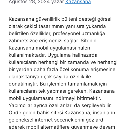
Ağustos 28, 2024
yazar
Kazansana
Kazansana güvenilirlik bülteni desteği görsel
olarak çekici tasarımının yanı sıra yukarıda
belirtilen özellikler, profesyonel uzmanlığa
zahmetsizce erişmenizi sağlar. Sitenin
Kazansana mobil uygulaması halen
kullanılmaktadır. Uygulama halihazırda
kullanıcıların herhangi bir zamanda ve herhangi
bir yerden daha fazla özel konuma erişmesine
olanak tanıyan çok sayıda özellik ile
donatılmıştır. Bu işlemleri tamamlamak için
kullanıcıların tek yapması gereken, Kazansana
mobil uygulamasını indirmeyi bitirmektir.
Yapımcılar ayrıca özel anları da sergileyebilir.
Önde gelen bahis sitesi Kazansana, insanların
geleneksel internet seçeneklerini göz ardı
ederek mobil alternatiflere güvenmeye devam