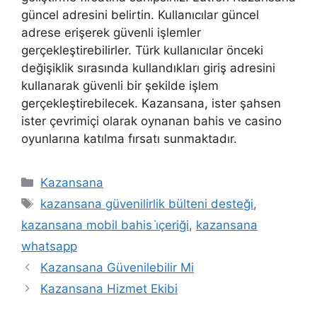
güncel adresini belirtin. Kullanıcılar güncel
adrese erişerek güvenli işlemler
gerçekleştirebilirler. Türk kullanıcılar önceki
değişiklik sırasında kullandıkları giriş adresini
kullanarak güvenli bir şekilde işlem
gerçekleştirebilecek. Kazansana, ister şahsen
ister çevrimiçi olarak oynanan bahis ve casino
oyunlarına katılma fırsatı sunmaktadır.
Kategoriler
Kazansana
Etiketler
kazansana güvenilirlik bülteni desteği
,
kazansana mobil bahis i̇çeriği
,
kazansana
whatsapp
Kazansana Güvenilebilir Mi
Kazansana Hizmet Ekibi