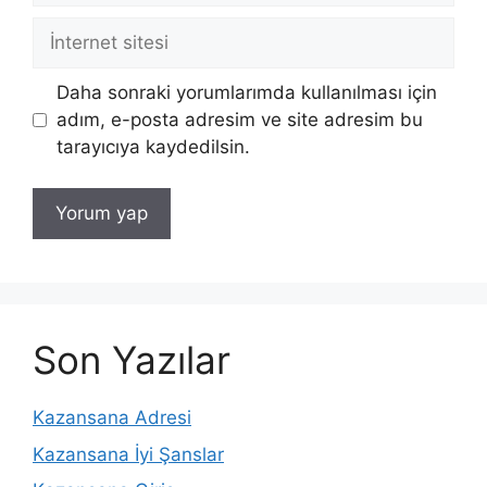
İnternet
sitesi
Daha sonraki yorumlarımda kullanılması için
adım, e-posta adresim ve site adresim bu
tarayıcıya kaydedilsin.
Son Yazılar
Kazansana Adresi
Kazansana İyi Şanslar