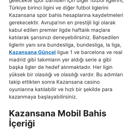
gelecekte spor bahisleri için diğer futbol liglerini,
Türkiye birinci ligini ve diğer futbol liglerini
Kazansana spor bahis hesaplarına kaydetmeleri
gerekecektir. Avrupa’nın en prestijli ligi olarak
kabul edilen premier ligde haftalık maçlara
katılarak şansınızı deneyebilirsiniz. Bahsedilen
liglerin yanı sıra bundesliga, bundesliga, la liga,
Kazansana Güncel
ligue 1 ve barcelona ve real
madrid gibi takımların yer aldığı serie a gibi
başka ligler de hedef alınmaktadır. Her ligin
yüksek bir olasılığı ve olasılığı vardır. Bu adımları
takip ettikten sonra Kazansana casino
oyunlarına katılabilir ve hızlı bir şekilde para
kazanmaya başlayabilirsiniz.
Kazansana Mobil Bahis
İçeriği