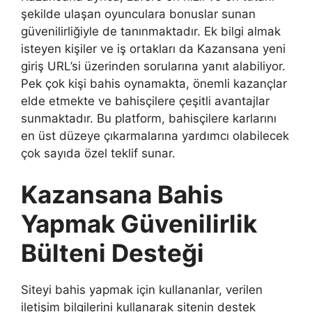
şekilde ulaşan oyunculara bonuslar sunan
güvenilirliğiyle de tanınmaktadır. Ek bilgi almak
isteyen kişiler ve iş ortakları da Kazansana yeni
giriş URL’si üzerinden sorularına yanıt alabiliyor.
Pek çok kişi bahis oynamakta, önemli kazançlar
elde etmekte ve bahisçilere çeşitli avantajlar
sunmaktadır. Bu platform, bahisçilere karlarını
en üst düzeye çıkarmalarına yardımcı olabilecek
çok sayıda özel teklif sunar.
Kazansana Bahis
Yapmak Güvenilirlik
Bülteni Desteği
Siteyi bahis yapmak için kullananlar, verilen
iletişim bilgilerini kullanarak sitenin destek