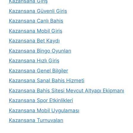
Kazansana Giriş
Kazansana Güvenli Giriş
Kazansana Canlı Bahis
Kazansana Mobil Giriş
Kazansana Bet Kaydı
Kazansana Bingo Oyunları
Kazansana Hızlı Giriş
Kazansana Genel Bilgiler
Kazansana Sanal Bahis Hizmeti
Kazansana Bahis Sitesi Mevcut Altyapı Ekipmanı
Kazansana Spor Etkinlikleri
Kazansana Mobil Uygulaması
Kazansana Turnuvaları