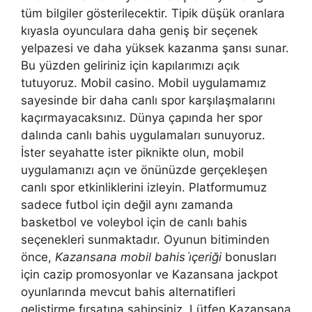
tüm bilgiler gösterilecektir. Tipik düşük oranlara
kıyasla oyunculara daha geniş bir seçenek
yelpazesi ve daha yüksek kazanma şansı sunar.
Bu yüzden geliriniz için kapılarımızı açık
tutuyoruz. Mobil casino. Mobil uygulamamız
sayesinde bir daha canlı spor karşılaşmalarını
kaçırmayacaksınız. Dünya çapında her spor
dalında canlı bahis uygulamaları sunuyoruz.
İster seyahatte ister piknikte olun, mobil
uygulamanızı açın ve önünüzde gerçekleşen
canlı spor etkinliklerini izleyin. Platformumuz
sadece futbol için değil aynı zamanda
basketbol ve voleybol için de canlı bahis
seçenekleri sunmaktadır. Oyunun bitiminden
önce,
Kazansana mobil bahis i̇çeriği
bonusları
için cazip promosyonlar ve Kazansana jackpot
oyunlarında mevcut bahis alternatifleri
geliştirme fırsatına sahipsiniz. Lütfen Kazansana