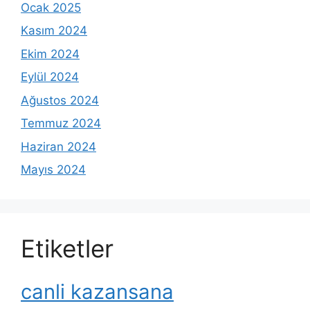
Ocak 2025
Kasım 2024
Ekim 2024
Eylül 2024
Ağustos 2024
Temmuz 2024
Haziran 2024
Mayıs 2024
Etiketler
canli kazansana