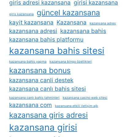
giris adresi kazansana
girisi kazansana
güncel kazansana
giris kazansana
kayit kazansana
Kazansana
kazansana adres
kazansana adresi
kazansana bahis
kazansana bahis platformu
kazansana bahis sitesi
kazansana bahis yapma
kazansana bingo özellikleri
kazansana bonus
kazansana canli destek
kazansana canlı bahis sitesi
kazansana canlı bahis tahminleri
kazansana casino web sitesi
kazansana com
kazansana etkili i̇letişim ağı
kazansana giris adresi
kazansana girisi