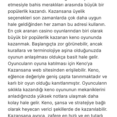
etmesiyle bahis meraklıları arasında büyük bir
popülerlik kazandı. Kazansana üyelik
seçenekleri son zamanlarda çok daha uygun
hale geldiğinden her zaman bu adresi kullanın.
En çok aranan casino oyunlarından biri olarak
büyük bir popülerlik kazanan keno oyununda
kazanmak. Başlangıçta zor görünebilir, ancak
kurallara ve terminolojiye aşina olduğunuzda
oyunun anlaşılması oldukça basit hale gelir.
Oyuncuların oyuna katılması için Keno’ya
Kazansana web sitesinden erişilebilir. Keno,
eğlence değeriyle geniş çapta tanınmaktadır ve
karlı bir oyun olduğu kanıtlanmıştır. Oyuncuların
sıklıkla kazandığı keno oyununun mekaniklerini
anladığınızda yüksek notlara ulaşmak daha
kolay hale gelir. Keno, şansa ve stratejiye bağlı
olarak heyecan verici şekillerde de kazanılabilir.
Kazansana ayrıca, zafere en hızlı ve en tutarlı