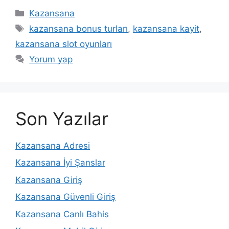
Kategoriler
Kazansana
Etiketler
kazansana bonus turları
,
kazansana kayit
,
kazansana slot oyunları
Yorum yap
Son Yazılar
Kazansana Adresi
Kazansana İyi Şanslar
Kazansana Giriş
Kazansana Güvenli Giriş
Kazansana Canlı Bahis