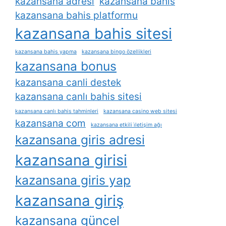
kazansana adresi
kazansana bahis
kazansana bahis platformu
kazansana bahis sitesi
kazansana bahis yapma
kazansana bingo özellikleri
kazansana bonus
kazansana canli destek
kazansana canlı bahis sitesi
kazansana canlı bahis tahminleri
kazansana casino web sitesi
kazansana com
kazansana etkili i̇letişim ağı
kazansana giris adresi
kazansana girisi
kazansana giris yap
kazansana giriş
kazansana güncel