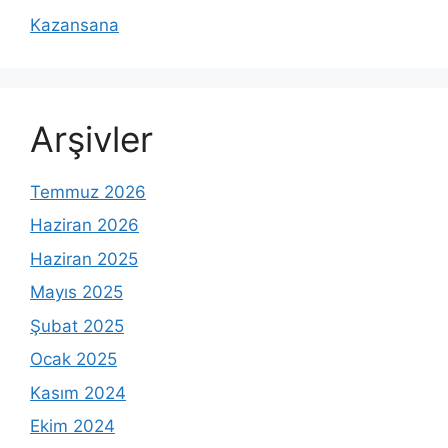
Kazansana
Arşivler
Temmuz 2026
Haziran 2026
Haziran 2025
Mayıs 2025
Şubat 2025
Ocak 2025
Kasım 2024
Ekim 2024