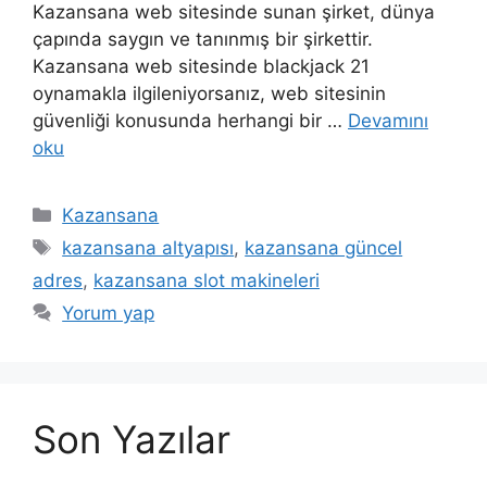
Kazansana web sitesinde sunan şirket, dünya
çapında saygın ve tanınmış bir şirkettir.
Kazansana web sitesinde blackjack 21
oynamakla ilgileniyorsanız, web sitesinin
güvenliği konusunda herhangi bir …
Devamını
oku
Kategoriler
Kazansana
Etiketler
kazansana altyapısı
,
kazansana güncel
adres
,
kazansana slot makineleri
Yorum yap
Son Yazılar