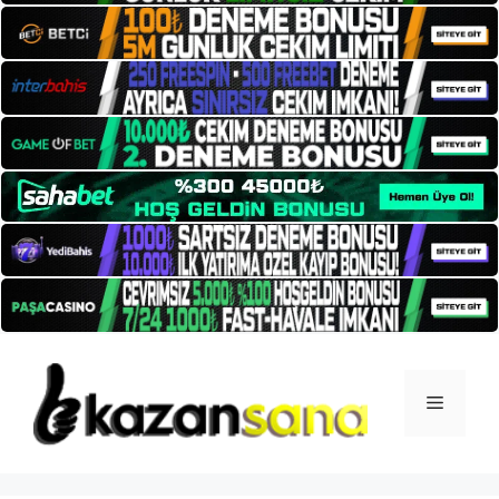
İçeriğe
atla
Menü