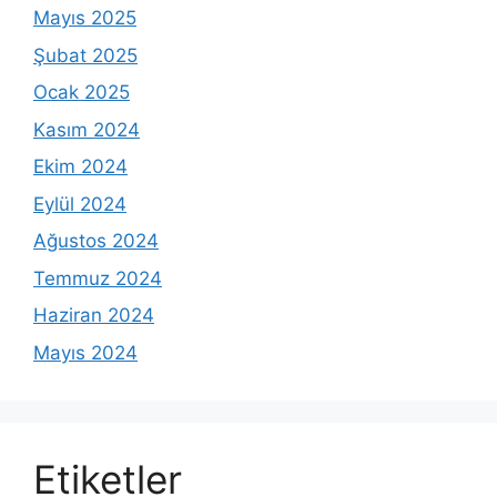
Mayıs 2025
Şubat 2025
Ocak 2025
Kasım 2024
Ekim 2024
Eylül 2024
Ağustos 2024
Temmuz 2024
Haziran 2024
Mayıs 2024
Etiketler