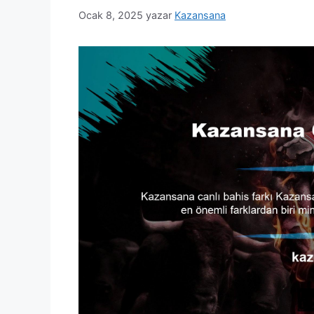
Ocak 8, 2025
yazar
Kazansana