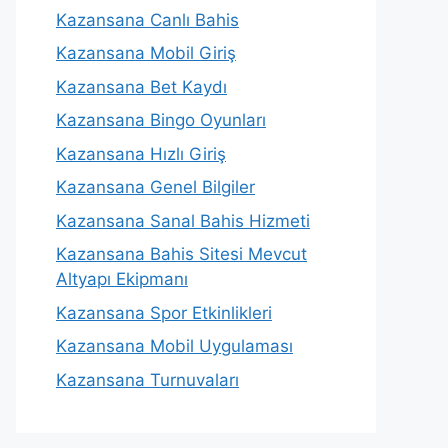
Kazansana Canlı Bahis
Kazansana Mobil Giriş
Kazansana Bet Kaydı
Kazansana Bingo Oyunları
Kazansana Hızlı Giriş
Kazansana Genel Bilgiler
Kazansana Sanal Bahis Hizmeti
Kazansana Bahis Sitesi Mevcut
Altyapı Ekipmanı
Kazansana Spor Etkinlikleri
Kazansana Mobil Uygulaması
Kazansana Turnuvaları