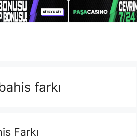
bahis farkı
is Farkı