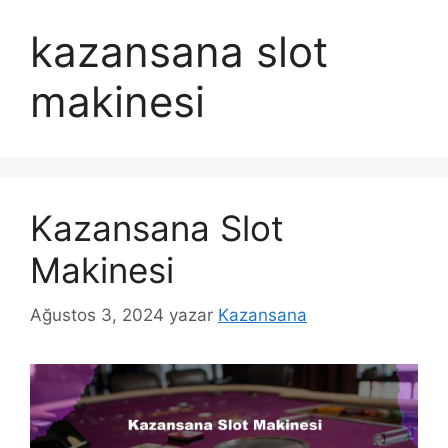
kazansana slot
makinesi
Kazansana Slot
Makinesi
Ağustos 3, 2024
yazar
Kazansana