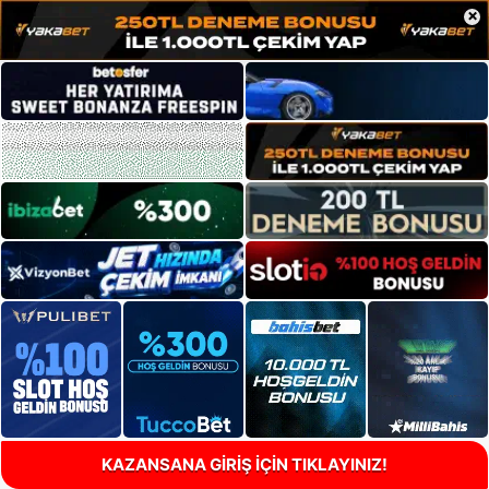
×
KAZANSANA GİRİŞ İÇİN TIKLAYINIZ!