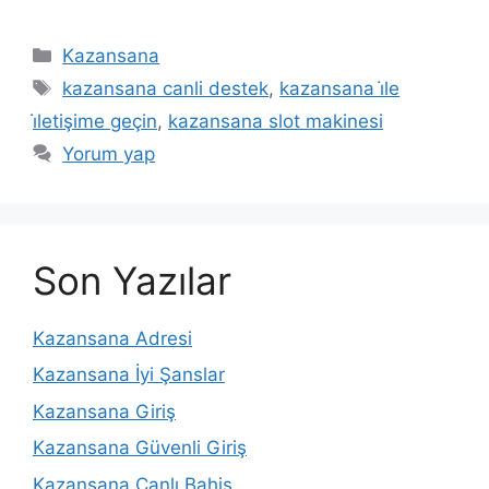
Kategoriler
Kazansana
Etiketler
kazansana canli destek
,
kazansana i̇le
i̇letişime geçin
,
kazansana slot makinesi
Yorum yap
Son Yazılar
Kazansana Adresi
Kazansana İyi Şanslar
Kazansana Giriş
Kazansana Güvenli Giriş
Kazansana Canlı Bahis