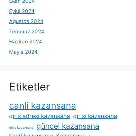
Ekim 2024
Eylül 2024
Ağustos 2024
Temmuz 2024
Haziran 2024
Mayıs 2024
Etiketler
canli kazansana
giris adresi kazansana
girisi kazansana
güncel kazansana
giris kazansana
kayit kazansana
Kazansana