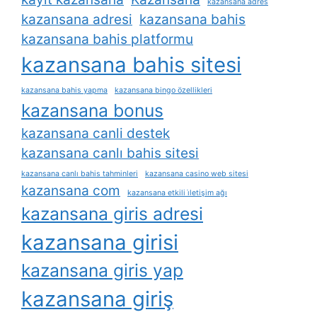
kazansana adres
kazansana adresi
kazansana bahis
kazansana bahis platformu
kazansana bahis sitesi
kazansana bahis yapma
kazansana bingo özellikleri
kazansana bonus
kazansana canli destek
kazansana canlı bahis sitesi
kazansana canlı bahis tahminleri
kazansana casino web sitesi
kazansana com
kazansana etkili i̇letişim ağı
kazansana giris adresi
kazansana girisi
kazansana giris yap
kazansana giriş