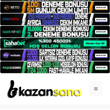
İçeriğe
atla
Menü